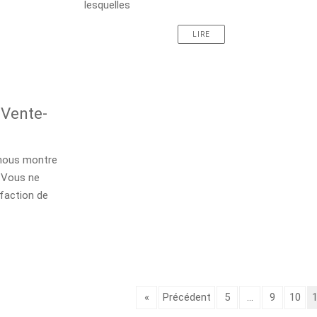
lesquelles
LIRE
 Vente-
 nous montre
. Vous ne
sfaction de
«
Précédent
5
...
9
10