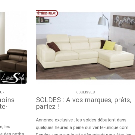
OUR
COULISSES
moins
SOLDES : A vos marques, prêts,
te-
partez !
Annonce exclusive : les soldes débutent dans
, les
quelques heures à peine sur vente-unique.com.
 des petits