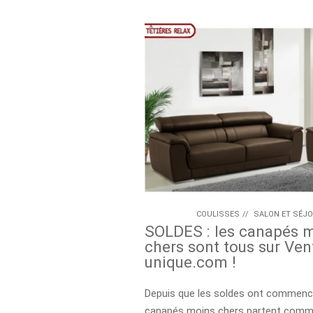
COULISSES
//
SALON ET SÉJ
SOLDES : les canapés 
chers sont tous sur Ven
unique.com !
Depuis que les soldes ont commencé
canapés moins chers partent comme