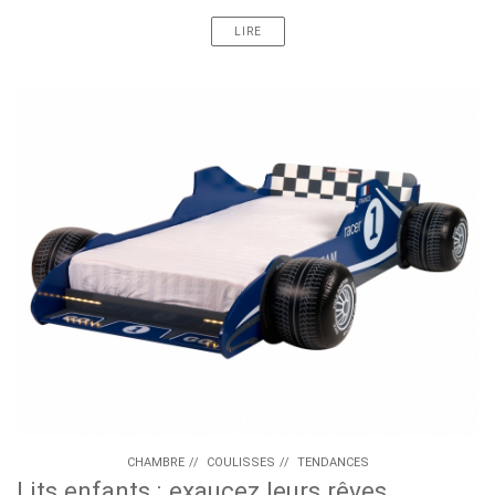
LIRE
CHAMBRE
//
COULISSES
//
TENDANCES
Lits enfants : exaucez leurs rêves