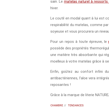
sain. Le
matelas naturel à resso
hiver.
Le coutil en modal quant à lui est c
respirabilité du matelas, comme pa
soyeuse et vous procurera un niveau
Pour un repos à toute épreuve, le
possède des propriétés thermorégulat
une matière très absorbante qui régu
moelleux à votre matelas grâce à ses
Enfin, goûtez au confort infini d
antibactériennes, l’aloe vera intégr
reposantes !
Grâce à la marque de literie NATUREA
CHAMBRE
//
TENDANCES