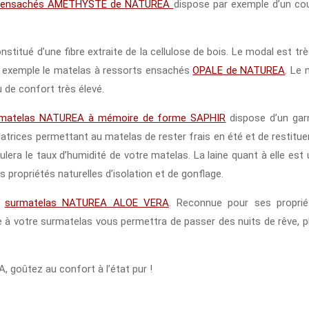
rts ensachés AMETHYSTE de NATUREA
dispose par exemple d’un co
onstitué d’une fibre extraite de la cellulose de bois. Le modal est t
r exemple le matelas à ressorts ensachés
OPALE de NATUREA
. Le 
 de confort très élevé.
matelas NATUREA à mémoire de forme SAPHIR
dispose d’un garn
rices permettant au matelas de rester frais en été et de restituer
lera le taux d’humidité de votre matelas. La laine quant à elle est
 propriétés naturelles d’isolation et de gonflage.
u
surmatelas NATUREA ALOE VERA
. Reconnue pour ses proprié
ée à votre surmatelas vous permettra de passer des nuits de rêve, p
, goûtez au confort à l’état pur !