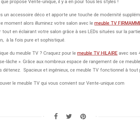
que propose Vente-unique, il y a en pour tous les styles !
us un accessoire déco et apporte une touche de modernité supplémen
ce moment alors illuminez votre salon avec le
meuble TV FIRMAMM
 tout en éclairant votre salon grâce à ses LEDs situées sur la parti
n, à la fois pure et sophistiqué.
tique du meuble TV ? Craquez pour le
meuble TV HILAIRE
avec ses 4
sse-lâche ». Grâce aux nombreux espace de rangement de ce meuble,
ous détenez. Spacieux et ingénieux, ce meuble TV fonctionnel à tout p
rouver le meuble TV qui vous convient sur Vente-unique.com