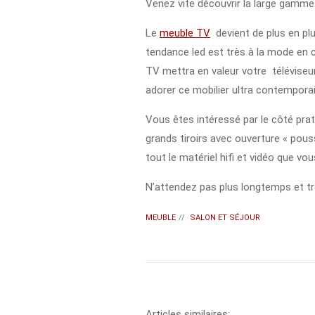
Venez vite découvrir la large gamme 
Le
meuble TV
devient de plus en pl
tendance led est très à la mode en 
TV mettra en valeur votre téléviseur
adorer ce mobilier ultra contemporai
Vous êtes intéressé par le côté pra
grands tiroirs avec ouverture « pou
tout le matériel hifi et vidéo que v
N’attendez pas plus longtemps et t
MEUBLE
//
SALON ET SÉJOUR
Articles similaires: