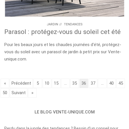
JARDIN
//
TENDANCES
Parasol : protégez-vous du soleil cet été
Pour les beaux jours et les chaudes journées d’été, protégez-
vous du soleil avec un parasol de jardin à petit prix sur Vente-
unique.com.
«
Précédent
5
10
15
...
35
36
37
...
40
45
50
Suivant
»
LE BLOG VENTE-UNIQUE.COM
Perdu dans la jungle des tendances ? Besoin d'un conseil pour